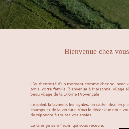
Bienvenue chez vous
L’authenticité d’un moment comme chez soi avec v
amis, votre famille. Bienvenue à Marsanne, village é
beau village de la Drôme Provençale
Le soleil, la lavande, les cigales, un cadre idéal en pl
champs et de la verdure. Voici le décor que nous vo
de répondre à toutes vos envies.
La Grange sera l’écrin qui vous recevra.