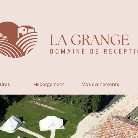
aires
Hebergement
Vos evenements